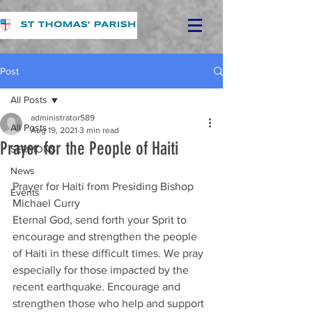
Post
All Posts
administrator589
All Posts
Aug 19, 2021
3 min read
Prayer for the People of Haiti
SERMONS
News
Prayer for Haiti from Presiding Bishop 
Events
Michael Curry 
Eternal God, send forth your Sprit to 
encourage and strengthen the people 
of Haiti in these difficult times. We pray 
especially for those impacted by the 
recent earthquake. Encourage and 
strengthen those who help and support 