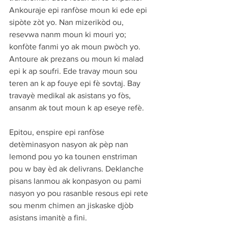
Ankouraje epi ranfòse moun ki ede epi 
sipòte zòt yo. Nan mizerikòd ou, 
resevwa nanm moun ki mouri yo; 
konfòte fanmi yo ak moun pwòch yo. 
Antoure ak prezans ou moun ki malad 
epi k ap soufri. Ede travay moun sou 
teren an k ap fouye epi fè sovtaj. Bay 
travayè medikal ak asistans yo fòs, 
ansanm ak tout moun k ap eseye refè.
Epitou, enspire epi ranfòse 
detèminasyon nasyon ak pèp nan 
lemond pou yo ka tounen enstriman 
pou w bay èd ak delivrans. Deklanche 
pisans lanmou ak konpasyon ou pami 
nasyon yo pou rasanble resous epi rete 
sou menm chimen an jiskaske djòb 
asistans imanitè a fini. 