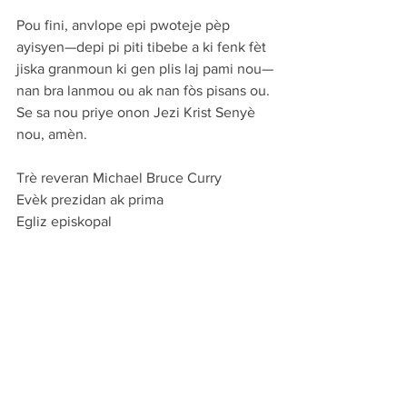
Pou fini, anvlope epi pwoteje pèp 
ayisyen—depi pi piti tibebe a ki fenk fèt 
jiska granmoun ki gen plis laj pami nou—
nan bra lanmou ou ak nan fòs pisans ou. 
Se sa nou priye onon Jezi Krist Senyè 
nou, amèn.
Trè reveran Michael Bruce Curry
Evèk prezidan ak prima
Egliz episkopal