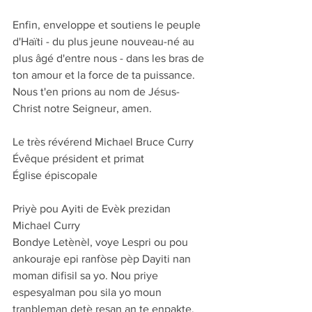
Enfin, enveloppe et soutiens le peuple 
d'Haïti - du plus jeune nouveau-né au 
plus âgé d'entre nous - dans les bras de 
ton amour et la force de ta puissance. 
Nous t'en prions au nom de Jésus-
Christ notre Seigneur, amen.
Le très révérend Michael Bruce Curry
Évêque président et primat
Église épiscopale
Priyè pou Ayiti de Evèk prezidan 
Michael Curry
Bondye Letènèl, voye Lespri ou pou 
ankouraje epi ranfòse pèp Dayiti nan 
moman difisil sa yo. Nou priye 
espesyalman pou sila yo moun 
tranbleman detè resan an te enpakte. 